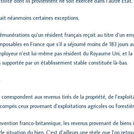
tivité dont ils proviennent ne soit exercée dans l’autre Etat.
ait néanmoins certaines exceptions.
rémunérations qu’un résident français reçoit au titre d’un emp
posables en France que s’il a séjourné moins de 183 jours 
employeur n’est lui-même pas résident du Royaume Uni, et la
 supportée par un établissement stable constituée là-bas.
correspondent aux revenus tirés de la propriété, de l’exploit
 compris ceux provenant d’exploitations agricoles ou forestièr
nvention franco-britannique, les revenus provenant de biens 
de situation du bien. C’est d’ailleurs une règle que l’on re