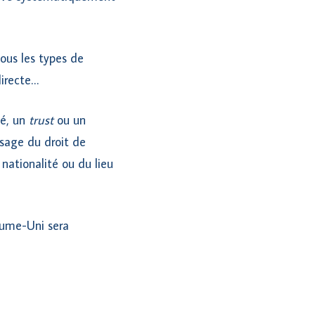
tous les types de
directe…
té, un
trust
ou un
’usage du droit de
nationalité ou du lieu
yaume-Uni sera