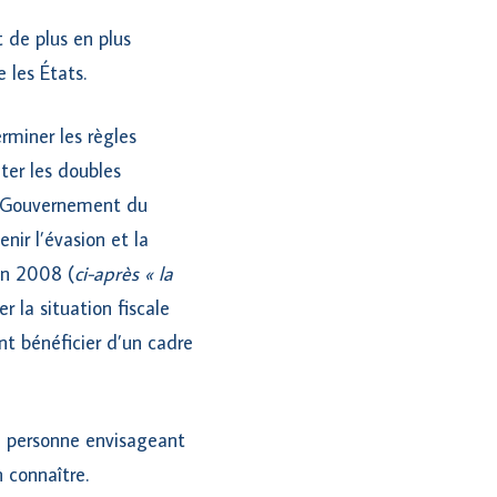
t de plus en plus
 les États.
rminer les règles
ter les doubles
le Gouvernement du
nir l’évasion et la
uin 2008 (
ci-après « la
r la situation fiscale
nt bénéficier d’un cadre
e personne envisageant
 connaître.