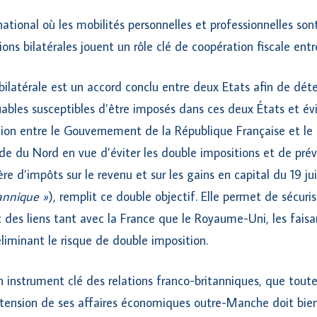
ational où les mobilités personnelles et professionnelles son
ons bilatérales jouent un rôle clé de coopération fiscale entre
bilatérale est un accord conclu entre deux Etats afin de déte
uables susceptibles d’être imposés dans ces deux États et évi
tion entre le Gouvernement de la République Française et 
e du Nord en vue d’éviter les double impositions et de préve
re d’impôts sur le revenu et sur les gains en capital du 19 j
annique »
), remplit ce double objectif. Elle permet de sécurise
t des liens tant avec la France que le Royaume-Uni, les faisa
 éliminant le risque de double imposition.
 instrument clé des relations franco-britanniques, que tout
xtension de ses affaires économiques outre-Manche doit bien