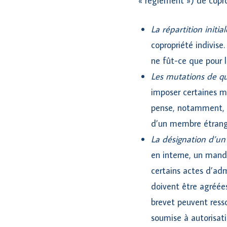
« règlement ») de copro
La répartition initi
copropriété indivise
ne fût-ce que pour l
Les mutations de qu
imposer certaines mo
pense, notamment, au
d’un membre étrange
La désignation d’
en interne, un mand
certains actes d’adm
doivent être agréées
brevet peuvent ress
soumise à autorisat