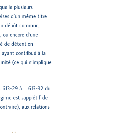
uelle plusieurs
vises d’un même titre
d’un dépôt commun,
e, ou encore d’une
ité de détention
 ayant contribué à la
rnité (ce qui n’implique
 L. 613-29 à L. 613-32 du
régime est supplétif de
ntraire), aux relations