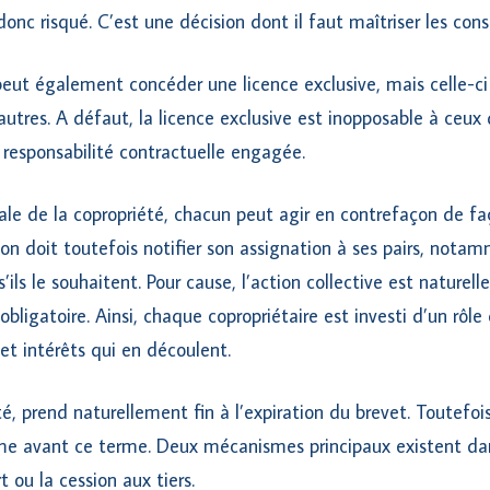
donc risqué. C’est une décision dont il faut maîtriser les con
eut également concéder une licence exclusive, mais celle-ci
utres. A défaut, la licence exclusive est inopposable à ceux 
a responsabilité contractuelle engagée.
ale de la copropriété, chacun peut agir en contrefaçon de f
tion doit toutefois notifier son assignation à ses pairs, nota
s’ils le souhaitent. Pour cause, l’action collective est naturel
 obligatoire. Ainsi, chaque copropriétaire est investi d’un rôl
et intérêts qui en découlent.
é, prend naturellement fin à l’expiration du brevet. Toutefois
ime avant ce terme. Deux mécanismes principaux existent da
 ou la cession aux tiers.