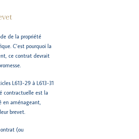
evet
de de la propriété
fique. C’est pourquoi la
nt, ce contrat devrait
promesse.
ticles L613-29 à L613-31
é contractuelle est la
erté en aménageant,
leur brevet.
contrat (ou