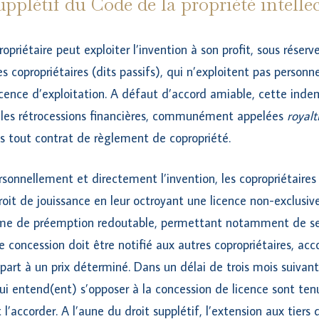
upplétif du Code de la propriété intelle
opriétaire peut exploiter l’invention à son profit, sous réser
 copropriétaires (dits passifs), qui n’exploitent pas personn
cence d’exploitation. A défaut d’accord amiable, cette indem
i les rétrocessions financières, communément appelées
royalt
s tout contrat de règlement de copropriété.
rsonnellement et directement l’invention, les copropriétaires
oit de jouissance en leur octroyant une licence non-exclusive.
e de préemption redoutable, permettant notamment de se 
de concession doit être notifié aux autres copropriétaires, a
part à un prix déterminé. Dans un délai de trois mois suivant 
qui entend(ent) s’opposer à la concession de licence sont ten
 l’accorder. A l’aune du droit supplétif, l’extension aux tiers 