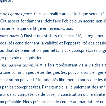
priété :
ale des quotes-parts
. C’est en réalité au contrat que seront rép
. Cet aspect fondamental doit faire l’objet d’un accord non-
imiter le risque de litige en revendication.
otes-parts
. A l’instar des statuts d’une société, le règlemen
dalités conditionnant la validité et l’opposabilité des cess
 droit de préemption, permettant aux copropriétaires origin
r par voie d’acquisition.
un mandataire commun
. A la fois représentant vis-à-vis des ti
ataire commun peut être désigné. Ses pouvoirs sont en génér
inistration peuvent être adoptés librement, tandis que les d
 par les copropriétaires. Par exemple, si le paiement des an
ortir de sa compétence de base, la constitution d’une sûreté
ion préalable. Nous préconisons de confier au mandataire un 